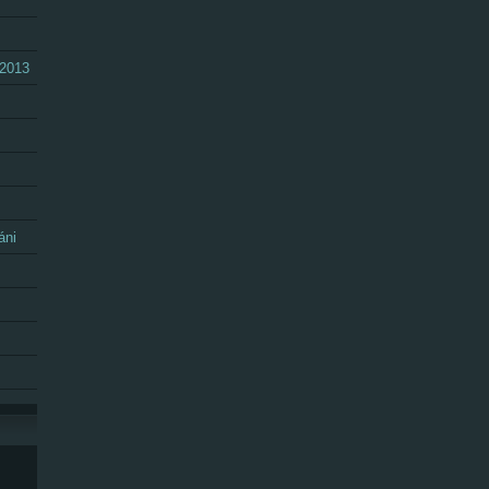
.2013
áni