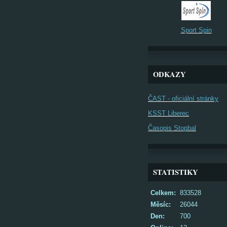
Sport Spin
ODKAZY
ČAST - oficiální stránky
KSST Liberec
Časopis Stopbal
STATISTIKY
Celkem:
833528
Měsíc:
26044
Den:
700