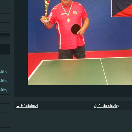
 Mrhy
 Mrhy
 Mrhy
← Předchozí
Zpět do složky