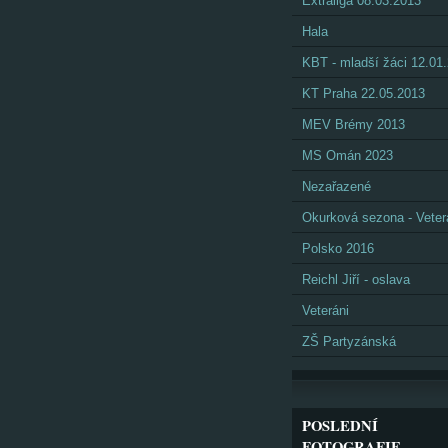
Extraliga 08.03.2013
Hala
KBT - mladší žáci 12.01
KT Praha 22.05.2013
MEV Brémy 2013
MS Omán 2023
Nezařazené
Okurková sezona - Veter
Polsko 2016
Reichl Jiří - oslava
Veteráni
ZŠ Partyzánská
POSLEDNÍ
FOTOGRAFIE