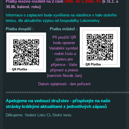
Platby možno rozdělit na 2 části
2500,- Kč a 2500,- Kč
(k 31.1. a
30.06. kalend. roku)
Informace o zaplacení bude vyvěšena na nástěnce v hale stolního
tenisu, dle aktuálního výpisu od hospodářky
Lokomotivy.
Platba dospělí :
Platba mládež :
Při použ
ití Q
R
kodu opravte
Variabilní symbol
- rodné číslo a
zprávu
pro
příjemce - V
aše
příjmení a jméno
(namísto
Novák J
an)
Datum splatnosti - den pořízení
=====================================================
Apelujeme na vedoucí družstev - přispívejte na naše
stránky krátkými aktualitami z jednotlivých zápasů
Děkujeme. Vedení Loko CL-Stolní tenis.