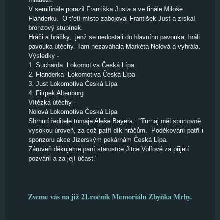
V semifinále porazil Františka Justa a ve finále Miloše
Flanderku. O třetí místo zabojoval František Just a získal
bronzový stupínek.
Hráči a hráčky, jenž se nedostali do hlavního pavouka, hráli
pavouka útěchy. Tam nezaváhala Markéta Nolová a vyhrála.
Výsledky -
1. Sucharda Lokomotiva Česká Lípa
2. Flanderka Lokomotiva Česká Lípa
3. Just Lokomotiva Česká Lípa
4. Filípek Altenburg
Vítězka útěchy -
Nolová Lokomotiva Česká Lípa
Shrnutí ředitele turnaje Aleše Bayera : "Turnaj měl sportovně
vysokou úroveň, za což patří dík hráčům. Poděkování patří i
sponzoru akce Jizerským pekárnám Česká Lípa.
Zároveň děkujeme paní starostce Jitce Volfové za přijetí
pozvání a za její účast."
Zveme vás na již 21.ročník Memoriálu Zbyňka Mrhy.