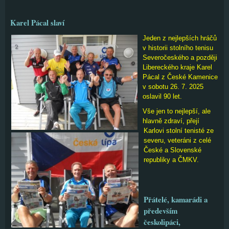
Karel Pácal slaví
Jeden z nejlepších hráčů
v historii stolního tenisu
Severočeského a později
Libereckého kraje Karel
Pácal z České Kamenice
v sobotu 26. 7. 2025
oslavil 90 let.
Vše jen to nejlepší, ale
hlavně zdraví, přejí
Karlovi stolní tenisté ze
severu, veteráni z celé
České a Slovenské
republiky a ČMKV.
Přátelé, kamarádi a
především
českolipáci,