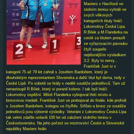
Masters v Havířově ve
stolním tenisu vyhráli ve
svých věkových
kategoriích tituly hráči
Lokomotivy Česká Lípa.
R.Bilek a M.Flanderka na
cestě za titulem porazili
ve vyřazovacím pavouku
čtyři soupeře
nejtěsnějším výsledkem
3:2. Byly to nervy...
František Just si v
kategorii 75 až 79 let zahrál s Josefem Bardoňem, který je
dlouholetým reprezentantem Slovenska a další titul byl doma, tedy v
České Lípě. Po sobotě se hrály v neděli soutěže jednotlivců. Tam už
nenastoupil R.Bílek, který si poranil koleno. I tak byli hráči
Lokomotivy úspěšní. Miloš Flanderka vybojoval třetí místo a
bronzovou medaili. František Just se probojoval do finále, kde prohrál
s Josefem Bardoňem, kolegou ve čtyřhře. Stříbro a bronz ze soutěže
jednotlivců jsou výborné výsledky. Veteráni z Lokomotivy Česká Lípa
tak velmi zdařile oslavili 100 let od založení stolního tenisu v
Československu. Na jeho počest se mistrovství České a Slovenské
republiky Masters hrálo