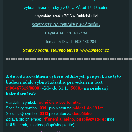
vybraní hráči ( - čky ) v ÚT a PÁ od 17:30 hodin.
v bývalém areálu ŽOS v Dubické ulici
KONTAKTY NA TRENÉRY MLÁDEŽE :
Bayer Aleš 736 186 489
Tomasch David - 603 486 284
Stránky oddílu stolního tenisu www.pineccl.cz
=====================================================
Z důvodu zkvalitnění výběru oddílových příspěvků se tyto
budou nadále vybírat zásadně převodem na účet
(900467319/0800)
vždy do 31.1.
5000,-
na příslušný
kalendářní rok
Variabilní symbol:
rodné číslo bez lomítka
Specifický symbol:
0341
pro platbu za
mládež do 19 let
Specifický symbol:
0343
pro platbu za
dospělého
Zpráva pro příjemce:
Příjmení a jméno, příspěvky RRRR
(kde
RRRR je rok, za který příspěvky platíte)