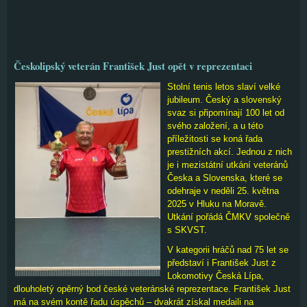
Českolipský veterán František Just opět v reprezentaci
Stolní tenis letos slaví velké
jubileum. Český a slovenský
svaz si připomínají 100 let od
svého založení, a u této
příležitosti se koná řada
prestižních akcí. Jednou z nich
je i mezistátní utkání veteránů
Česka a Slovenska, které se
odehraje v neděli 25. května
2025 v Hluku na Moravě.
Utkání pořádá ČMKV společně
s SKVST.
V kategorii hráčů nad 75 let se
představí i František Just z
Lokomotivy Česká Lípa,
dlouholetý opěrný bod české veteránské reprezentace. František Just
má na svém kontě řadu úspěchů – dvakrát získal medaili na