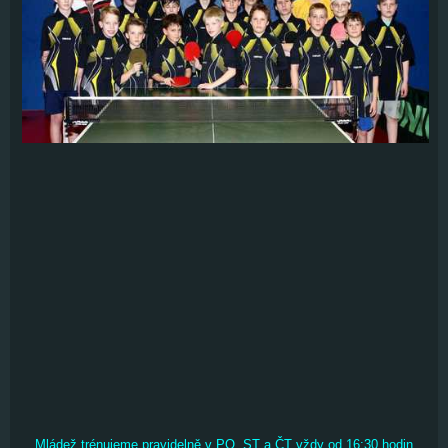
Mládež trénujeme pravidelně v PO, ST a ČT vždy od 16:30 hodin