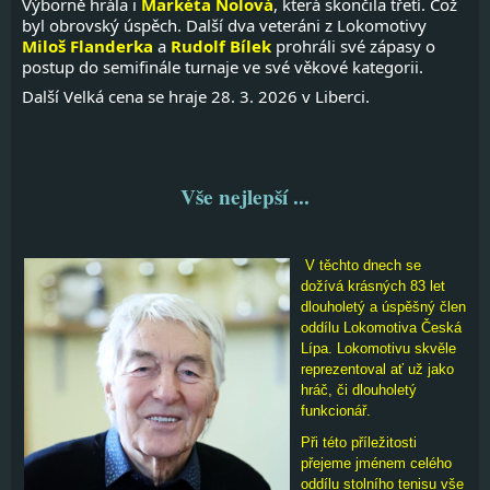
Výborně hrála i
Markéta Nolová
, která skončila třetí. Což
byl obrovský úspěch. Další dva veteráni z Lokomotivy
Miloš Flanderka
a
Rudolf Bílek
prohráli své zápasy o
postup do semifinále turnaje ve své věkové kategorii.
Další Velká cena se hraje 28. 3. 2026 v Liberci.
Vše nejlepší ...
V těchto dnech se
dožívá krásných 83 let
dlouholetý a úspěšný člen
oddílu Lokomotiva Česká
Lípa. Lokomotivu skvěle
reprezentoval ať už jako
hráč, či dlouholetý
funkcionář.
Při této příležitosti
přejeme jménem celého
oddílu stolního tenisu vše