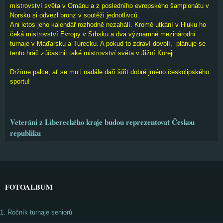
mistrovství světa v Ománu a z posledního evropského šampionátu v
Norsku si odvezl bronz v soutěži jednotlivců.
Ani letos jeho kalendář rozhodně nezahálí. Kromě utkání v Hluku ho
čeká mistrovství Evropy v Srbsku a dva významné mezinárodní
turnaje v Maďarsku a Turecku. A pokud to zdraví dovolí, plánuje se
tento hráč zúčastnit také mistrovství světa v Jižní Koreji.
Držíme palce, ať se mu i nadále daří šířit dobré jméno českolipského
sportu!
Veteráni z Libereckého kraje budou reprezentovat Českou
republiku
FOTOALBUM
1. Ročník turnaje seniorů