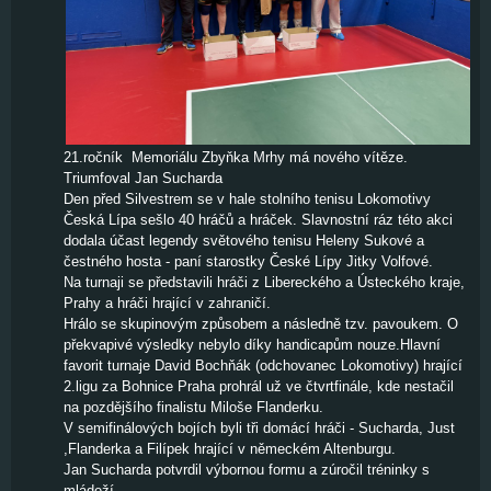
21.ročník Memoriálu Zbyňka Mrhy má nového vítěze.
Triumfoval Jan Sucharda
Den před Silvestrem se v hale stolního tenisu Lokomotivy
Česká Lípa sešlo 40 hráčů a hráček. Slavnostní ráz této akci
dodala účast legendy světového tenisu Heleny Sukové a
čestného hosta - paní starostky České Lípy Jitky Volfové.
Na turnaji se představili hráči z Libereckého a Ústeckého kraje,
Prahy a hráči hrající v zahraničí.
Hrálo se skupinovým způsobem a následně tzv. pavoukem. O
překvapivé výsledky nebylo díky handicapům nouze.Hlavní
favorit turnaje David Bochňák (odchovanec Lokomotivy) hrající
2.ligu za Bohnice Praha prohrál už ve čtvrtfinále, kde nestačil
na pozdějšího finalistu Miloše Flanderku.
V semifinálových bojích byli tři domácí hráči - Sucharda, Just
,Flanderka a Filípek hrající v německém Altenburgu.
Jan Sucharda potvrdil výbornou formu a zúročil tréninky s
mládeží.