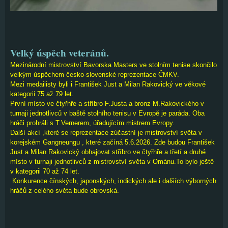
Velký úspěch veteránů.
Mezinárodní mistrovství Bavorska Masters ve stolním tenise skončilo
velkým úspěchem česko-slovenské reprezentace ČMKV.
Mezi medailisty byli i František Just a Milan Rakovický ve věkové
kategorii 75 až 79 let.
První místo ve čtyřhře a stříbro F.Justa a bronz M.Rakovického v
turnaji jednotlivců v baště stolního tenisu v Evropě je paráda. Oba
hráči prohráli s T.Vernerem, úřadujícím mistrem Evropy.
Další akcí ,které se reprezentace zúčastní je mistrovství světa v
korejském Gangneungu , které začíná 5.6.2026. Zde budou František
Just a Milan Rakovický obhajovat stříbro ve čtyřhře a třetí a druhé
místo v turnaji jednotlivců z mistrovství světa v Ománu.To bylo ještě
v kategorii 70 až 74 let.
Konkurence čínských, japonských, indických ale i dalších výborných
hráčů z celého světa bude obrovská.