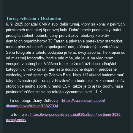
Turnaj veteránů v Hostinném
6. 9. 2025 poriadal ČMKV svoj ďalší turnaj, ktorý sa konal v pekných
priestoroch mestskej športovej haly. Dobré hracie podmienky, bufet,
predajňa stolnot. potrieb, ceny pre víťazov, obetavý kolektív
domácich organizátorov TJ Tatran a privítanie pretekárov starostkou
mesta plne zabezpečilo spokojnosť nás, zúčastnených veteránov.
Séria fotografií z tohoto podujatia je teraz dvojnásobná. Tie krajšie sú
od miestnej fotografky, horšie odo mňa, ale ja už sa viac teraz
venujem vlastnej hre Väčšina fotiek je žo súťaží dopoludňajších
kategórií, o niekoľko dní tam ešte dodatočne doplním predbežné
výsledky, ktoré spracuje Zdenko Bala. Najbližší víkend budeme mať
taký slávnostnejší. Turnaj v Havířově sa bude niesť v znamení osláv
storočnice nášho športu v rámci ČSR, takže je to aj tak trochu naša
povinnosť zúčastniť sa na takejto významnej akcii..J. K.
Tu sú fotogr. Diany Dufkovej :
https://eu.zonerama.com/
dianadufkova/Album/13827334
a tu moje :
https://www.rajce.idnes.cz/
ja910/album/hostinne-2025-
turnaj-cmkv