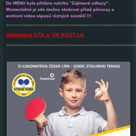
Do MENU byla přidána rubrika "Zajímavé odkazy".
Momentálně je zde možno sledovat přímé přenosy a
archivní videa zápasů různých soutěží !!!
=====================================================
Informace STK a VV KSST LK
=====================================================