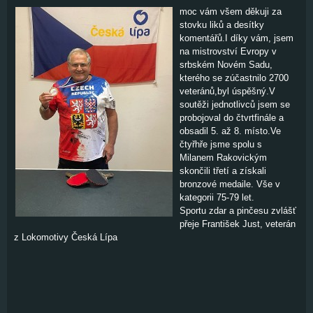
moc vám všem děkuji za
stovku liků a desítky
komentářů.I díky vám, jsem
na mistrovství Evropy v
srbském Novém Sadu,
kterého se zúčastnilo 2700
veteránů,byl úspěšný.V
soutěži jednotlivců jsem se
probojoval do čtvrtfinále a
obsadil 5. až 8. místo.Ve
čtyřhře jsme spolu s
Milanem Rakovickým
skončili třetí a získali
bronzové medaile. Vše v
kategorii 75-79 let.
Sportu zdar a pinčesu zvlášť
přeje František Just, veterán
z Lokomotivy Česká Lípa