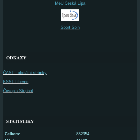
MěÚ Česká Lípa
Sport Spin
ODKAZY
ČAST - oficiální stránky
KSST Liberec
Časopis Stopbal
STATISTIKY
Celkem:
832354