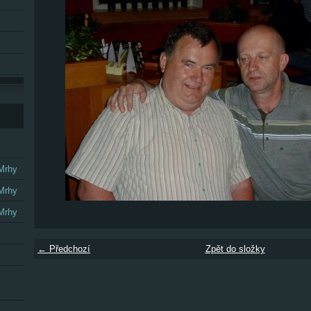
 Mrhy
 Mrhy
 Mrhy
← Předchozí
Zpět do složky