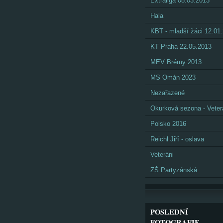
Extraliga 08.03.2013
Hala
KBT - mladší žáci 12.01
KT Praha 22.05.2013
MEV Brémy 2013
MS Omán 2023
Nezařazené
Okurková sezona - Veter
Polsko 2016
Reichl Jiří - oslava
Veteráni
ZŠ Partyzánská
POSLEDNÍ
FOTOGRAFIE