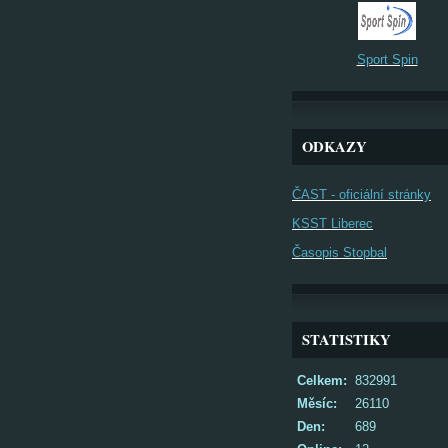
Sport Spin
ODKAZY
ČAST - oficiální stránky
KSST Liberec
Časopis Stopbal
STATISTIKY
Celkem:
832991
Měsíc:
26110
Den:
689