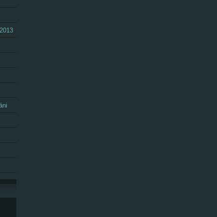
.2013
áni