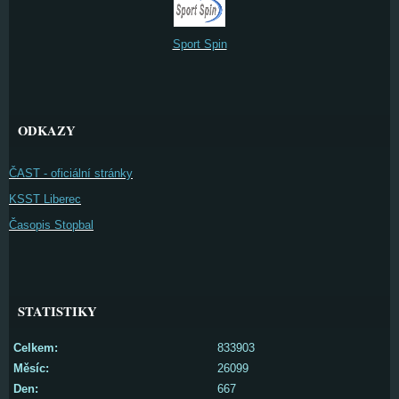
Sport Spin
ODKAZY
ČAST - oficiální stránky
KSST Liberec
Časopis Stopbal
STATISTIKY
Celkem:
833903
Měsíc:
26099
Den:
667